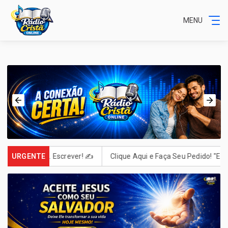
MENU
a Para Deus. Escrever! ✍️
URGENTE
Clique Aqui e Faça Seu Pedido! "E tud