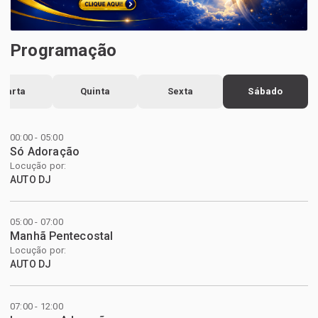
Programação
uarta
Quinta
Sexta
Sábado
00:00 - 05:00
Só Adoração
Locução por:
AUTO DJ
05:00 - 07:00
Manhã Pentecostal
Locução por:
AUTO DJ
07:00 - 12:00