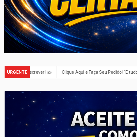
er! ✍️
URGENTE
Clique Aqui e Faça Seu Pedido! "E tudo o que pedirem em 