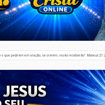
oração, se crerem, vocês receberão". Mateus 21:22
Cadastre Sua 