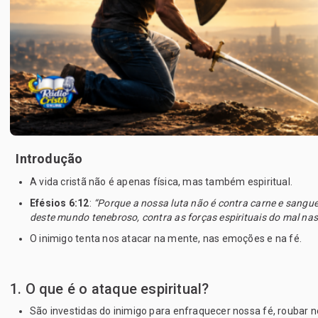
Introdução
A vida cristã não é apenas física, mas também espiritual.
Efésios 6:12
: 
“Porque a nossa luta não é contra carne e sangue
deste mundo tenebroso, contra as forças espirituais do mal nas r
O inimigo tenta nos atacar na mente, nas emoções e na fé.
1. O que é o ataque espiritual?
São investidas do inimigo para enfraquecer nossa fé, roubar n