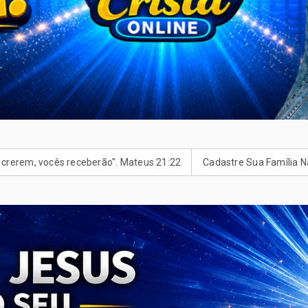
berão". Mateus 21:22
Cadastre Sua Família Na Campanha! ‍‍‍
E