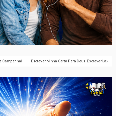
screver Minha Carta Para Deus. Escrever! ✍️
Clique Aqui e Faça 