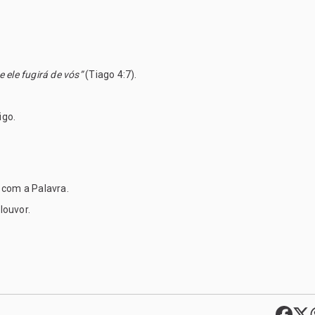
 e ele fugirá de vós”
 (Tiago 4:7).
igo.
l com a Palavra.
louvor.