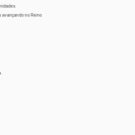
midades.
os avançando no Reino.
a.