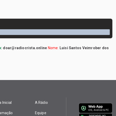
x
:
doar@radiocrista.online
Nome:
Luisi Santos Veimrober dos
 Inicial
A Rádio
ramação
Equipe