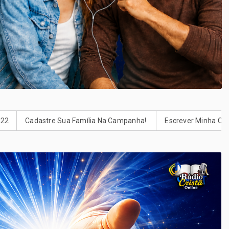
astre Sua Família Na Campanha! ‍‍‍
Escrever Minha Carta Para Deu