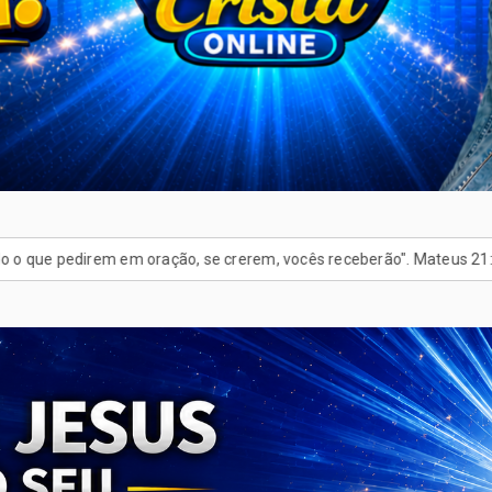
edirem em oração, se crerem, vocês receberão". Mateus 21:22
Cad