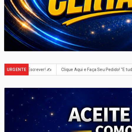
us. Escrever! ✍️
URGENTE
Clique Aqui e Faça Seu Pedido! "E tudo o que p