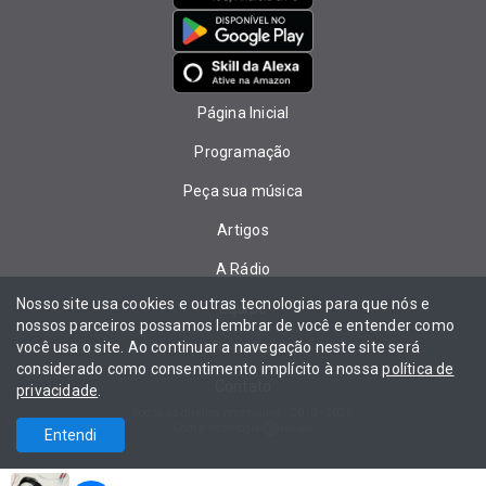
Página Inicial
Programação
Peça sua música
Artigos
A Rádio
Nosso site usa cookies e outras tecnologias para que nós e
Equipe
nossos parceiros possamos lembrar de você e entender como
você usa o site. Ao continuar a navegação neste site será
Recados
considerado como consentimento implícito à nossa
política de
Contato
privacidade
.
Todos os direitos reservados - 2010 - 2026
Com a tecnologia
Entendi