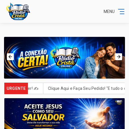
MENU
us. Escrever! ✍️
URGENTE
Clique Aqui e Faça Seu Pedido! "E tudo o que p