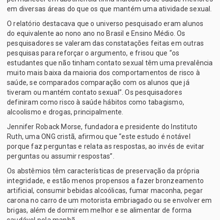
em diversas áreas do que os que mantém uma atividade sexual.
O relatório destacava que o universo pesquisado eram alunos
do equivalente ao nono ano no Brasil e Ensino Médio. Os
pesquisadores se valeram das constatações feitas em outras
pesquisas para reforçar o argumento, e frisou que “os
estudantes que não tinham contato sexual têm uma prevalência
muito mais baixa da maioria dos comportamentos de risco à
saúde, se comparados comparação com os alunos que já
tiveram ou mantém contato sexual”. Os pesquisadores
definiram como risco à saúde hábitos como tabagismo,
alcoolismo e drogas, principalmente.
Jennifer Roback Morse, fundadora e presidente do Instituto
Ruth, uma ONG cristã, afirmou que “este estudo é notável
porque faz perguntas e relata as respostas, ao invés de evitar
perguntas ou assumir respostas”.
Os abstêmios têm características de preservação da própria
integridade, e estão menos propensos a fazer bronzeamento
artificial, consumir bebidas alcoólicas, fumar maconha, pegar
carona no carro de um motorista embriagado ou se envolver em
brigas, além de dormirem melhor e se alimentar de forma
saudável pela manhã.