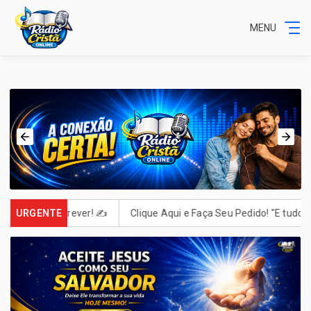
MENU
us. Escrever! ✍️
URGENTE
Clique Aqui e Faça Seu Pedido! "E tudo o que 