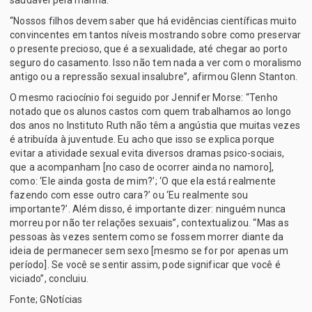
“Nossos filhos devem saber que há evidências científicas muito
convincentes em tantos níveis mostrando sobre como preservar
o presente precioso, que é a sexualidade, até chegar ao porto
seguro do casamento. Isso não tem nada a ver com o moralismo
antigo ou a repressão sexual insalubre”, afirmou Glenn Stanton.
O mesmo raciocínio foi seguido por Jennifer Morse: “Tenho
notado que os alunos castos com quem trabalhamos ao longo
dos anos no Instituto Ruth não têm a angústia que muitas vezes
é atribuída à juventude. Eu acho que isso se explica porque
evitar a atividade sexual evita diversos dramas psico-sociais,
que a acompanham [no caso de ocorrer ainda no namoro],
como: ‘Ele ainda gosta de mim?’; ‘O que ela está realmente
fazendo com esse outro cara?’ ou ‘Eu realmente sou
importante?’. Além disso, é importante dizer: ninguém nunca
morreu por não ter relações sexuais”, contextualizou. “Mas as
pessoas às vezes sentem como se fossem morrer diante da
ideia de permanecer sem sexo [mesmo se for por apenas um
período]. Se você se sentir assim, pode significar que você é
viciado”, concluiu.
Fonte; GNotícias