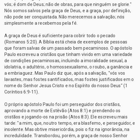
vós; é dom de Deus; não de obras, para que ninguém se glorie."
Nós somos salvos pela graça de Deus, e a graça, por definição,
não pode ser conquistada. Não merecemos a salvação; nós
simplesmente a recebemos pela fé.
A graça de Deus é suficiente para cobrir todo o pecado
(Romanos 5:20). A Bíblia está cheia de exemplos de pessoas
que foram salvas de um passado bem pecaminoso. O apóstolo
Paulo escreveu a cristãos que tinham vivido em uma variedade
de condições pecaminosas, incluindo a imoralidade sexual, a
idolatria, o adultério, o homossexualismo, o roubo, a ganância e
a embriaguez. Mas Paulo diz que, após a salvação, "vós vos
lavastes, mas fostes santificados, mas fostes justificados em o
nome do Senhor Jesus Cristo e no Espírito do nosso Deus" (1
Coríntios 6:9-11).
O próprio apóstolo Paulo foi um perseguidor dos cristãos,
aprovando a morte de Estêvão (Atos 8:1) e prendendo os
cristãos e jogando-os na prisão (Atos 8:3). Ele escreveu mais
tarde: "a mim, que, noutro tempo, era blasfemo, e perseguidor, e
insolente. Mas obtive misericórdia, pois o fiz na ignorância, na
incredulidade. Transbordou, porém, a graça de nosso Senhor