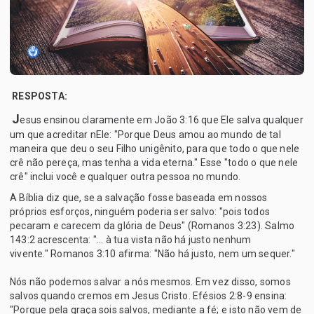
RESPOSTA:
J
esus ensinou claramente em João 3:16 que Ele salva qualquer
um que acreditar nEle: "Porque Deus amou ao mundo de tal
maneira que deu o seu Filho unigênito, para que todo o que nele
crê não pereça, mas tenha a vida eterna." Esse "todo o que nele
crê" inclui você e qualquer outra pessoa no mundo.
A Bíblia diz que, se a salvação fosse baseada em nossos
próprios esforços, ninguém poderia ser salvo: "pois todos
pecaram e carecem da glória de Deus" (Romanos 3:23). Salmo
143:2 acrescenta: "... à tua vista não há justo nenhum
vivente." Romanos 3:10 afirma: "Não há justo, nem um sequer."
Nós não podemos salvar a nós mesmos. Em vez disso, somos
salvos quando cremos em Jesus Cristo. Efésios 2:8-9 ensina:
"Porque pela graça sois salvos, mediante a fé; e isto não vem de