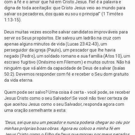
com a fé e o amor que há em Cristo Jesus. Fiel é a palavra e
digna de toda aceitação: que Cristo Jesus veio ao mundo para
salvar os pecadores, dos quais eu sou o principal" (1 Timóteo
1:13-15).
Deus muitas vezes escolhe salvar candidatos improváveis para
servir os Seus propósitos. Ele salvou um ladrão na cruz com
apenas alguns minutos de vida (Lucas 23:42-43), um
perseguidor da igreja (Paulo), um pescador que lhe havia
negado (Pedro), um soldado romano e sua família (Atos 10), um
escravo fugitivo (Onésimo em Filemom) e muitos outros. Não há
ninguém que vá além da capacidade de Deus de salvar (Isaías
50:2). Devemos responder com fé e receber o Seu dom gratuito
da vida eterna.
Quem pode ser salvo? Uma coisa é certa - você pode, se receber
Jesus Cristo como o seu Salvador! Se você não tiver certeza de
que aceitou Jesus como o seu Salvador, responda agora com
uma oração semelhante a esta:
"Deus, sei que sou um pecador e nunca poderia chegar ao céu por
minhas próprias boas obras. Agora eu coloco a minha fé em
Jesus Cristo como o Filho de Deus que morreu por meus pecados