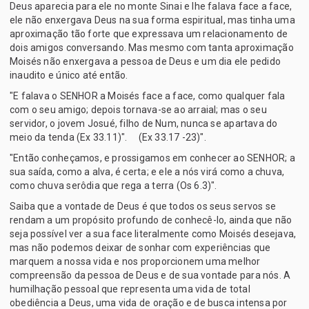
Deus aparecia para ele no monte Sinai e lhe falava face a face,
ele não enxergava Deus na sua forma espiritual, mas tinha uma
aproximação tão forte que expressava um relacionamento de
dois amigos conversando. Mas mesmo com tanta aproximação
Moisés não enxergava a pessoa de Deus e um dia ele pedido
inaudito e único até então.
"E falava o SENHOR a Moisés face a face, como qualquer fala
com o seu amigo; depois tornava-se ao arraial; mas o seu
servidor, o jovem Josué, filho de Num, nunca se apartava do
meio da tenda (Ex 33.11)". (Ex 33.17 -23)".
"Então conheçamos, e prossigamos em conhecer ao SENHOR; a
sua saída, como a alva, é certa; e ele a nós virá como a chuva,
como chuva serôdia que rega a terra (Os 6.3)".
Saiba que a vontade de Deus é que todos os seus servos se
rendam a um propósito profundo de conhecê-lo, ainda que não
seja possível ver a sua face literalmente como Moisés desejava,
mas não podemos deixar de sonhar com experiências que
marquem a nossa vida e nos proporcionem uma melhor
compreensão da pessoa de Deus e de sua vontade para nós. A
humilhação pessoal que representa uma vida de total
obediência a Deus, uma vida de oração e de busca intensa por