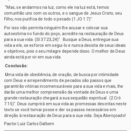
"Mas, se andarmos na luz, como ele na luz está, temos
comunhão uns com os outros, e o sangue de Jesus Cristo, seu
Filho, nos purifica de todo o pecado (1 JO 1.7)".
Por isso não permita ninguém lhe acusar e colocar sua
autoestima no fundo do poço, acredite na restauração de Deus
para a sua vida. (Sl 37.23,24)". Busque a Deus, entregue sua
vida a ele, se esforce em segui-lo e nunca desista de seus ideais
e objetivos, pois o seu milagre depende disso. O melhor de Deus
ainda está por vir em sua vida.
Conclusão:
U
ma vida de obediência, de oração, de busca por intimidade
com Deus e arrependimento de pecados são passos que
garantirão vitórias incomensuráveis para a sua vida e mais, lhe
darão uma melhor compreensão da vontade de Deus e uma
grande restauração chegará a sua sequidão espiritual. (2 Crô
7.15)". Deus cumprirá em sua vida as promessas descritas neste
texto se você tomar posse e der os passos necessários em
direção à restauração de Deus para a sua vida. Seja Abençoado!
Pastor Luiz Carlos Dalbem