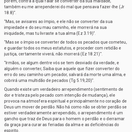
porém, contra a qual falar se converter da sua maldade,
também eu me arrependerei do mal que pensava fazer-lhe (Jr
18.8)".
"Mas, se avisares ao ímpio, e ele não se converter da sua
impiedade e do seu mau caminho, ele morrerá na sua
iniquidade, mas tu livraste a tua alma (Ez 3.19)".
"Mas se o ímpio se converter de todos os pecados que cometeu,
e guardar todos os meus estatutos, e proceder com retidão e
justiça, certamente viverá; não morrerá (Ez 18.21)".
"Irmãos, se algum dentre vós se tem desviado da verdade, e
alguém o converter, Saiba que aquele que fizer converter do
erro do seu caminho um pecador, salvará da morte uma alma, e
cobrirá uma multidão de pecados (Tg 5.19,20)".
Quando existe um verdadeiro arrependimento (sentimento de
dor e tristeza pelo pecado com intenção de mudança), ele
provoca na atmosfera espiritual e principalmente no coração de
Deus um mover de perdão. Não há como não se obter perdão se
estiver verdadeiramente arrependido, o arrependimento é um
gancho que traz de Deus para o homem o perdão e o derramar
da graça para curar as feriadas da alma e as deficiências do
espirito.