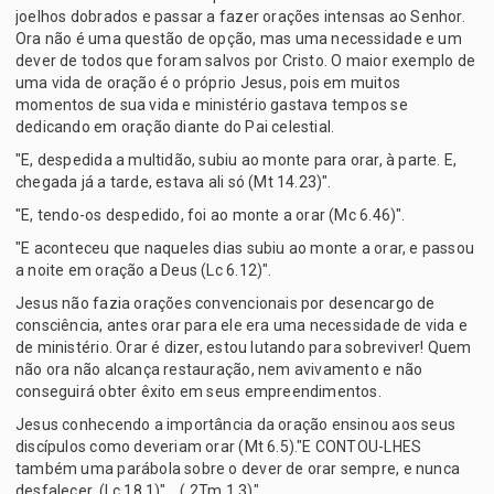
joelhos dobrados e passar a fazer orações intensas ao Senhor.
Ora não é uma questão de opção, mas uma necessidade e um
dever de todos que foram salvos por Cristo. O maior exemplo de
uma vida de oração é o próprio Jesus, pois em muitos
momentos de sua vida e ministério gastava tempos se
dedicando em oração diante do Pai celestial.
"E, despedida a multidão, subiu ao monte para orar, à parte. E,
chegada já a tarde, estava ali só (Mt 14.23)".
"E, tendo-os despedido, foi ao monte a orar (Mc 6.46)".
"E aconteceu que naqueles dias subiu ao monte a orar, e passou
a noite em oração a Deus (Lc 6.12)".
Jesus não fazia orações convencionais por desencargo de
consciência, antes orar para ele era uma necessidade de vida e
de ministério. Orar é dizer, estou lutando para sobreviver! Quem
não ora não alcança restauração, nem avivamento e não
conseguirá obter êxito em seus empreendimentos.
Jesus conhecendo a importância da oração ensinou aos seus
discípulos como deveriam orar (Mt 6.5)."E CONTOU-LHES
também uma parábola sobre o dever de orar sempre, e nunca
desfalecer, (Lc 18.1)". ( 2Tm 1.3)".