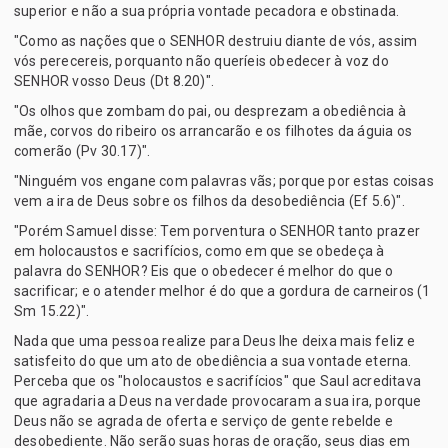
superior e não a sua própria vontade pecadora e obstinada.
"Como as nações que o SENHOR destruiu diante de vós, assim
vós perecereis, porquanto não queríeis obedecer à voz do
SENHOR vosso Deus (Dt 8.20)".
"Os olhos que zombam do pai, ou desprezam a obediência à
mãe, corvos do ribeiro os arrancarão e os filhotes da águia os
comerão (Pv 30.17)".
"Ninguém vos engane com palavras vãs; porque por estas coisas
vem a ira de Deus sobre os filhos da desobediência (Ef 5.6)".
"Porém Samuel disse: Tem porventura o SENHOR tanto prazer
em holocaustos e sacrifícios, como em que se obedeça à
palavra do SENHOR? Eis que o obedecer é melhor do que o
sacrificar; e o atender melhor é do que a gordura de carneiros (1
Sm 15.22)".
Nada que uma pessoa realize para Deus lhe deixa mais feliz e
satisfeito do que um ato de obediência a sua vontade eterna.
Perceba que os "holocaustos e sacrifícios" que Saul acreditava
que agradaria a Deus na verdade provocaram a sua ira, porque
Deus não se agrada de oferta e serviço de gente rebelde e
desobediente. Não serão suas horas de oração, seus dias em