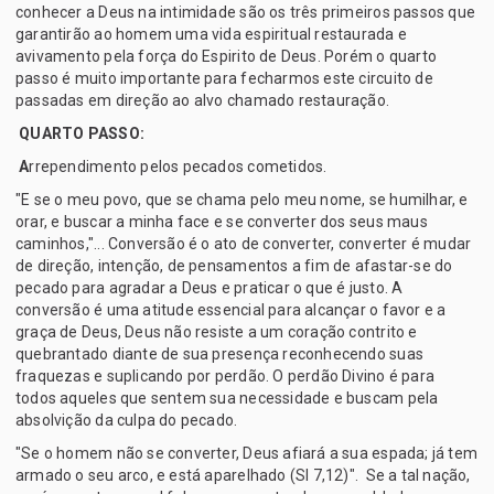
conhecer a Deus na intimidade são os três primeiros passos que
garantirão ao homem uma vida espiritual restaurada e
avivamento pela força do Espirito de Deus. Porém o quarto
passo é muito importante para fecharmos este circuito de
passadas em direção ao alvo chamado restauração.
QUARTO PASSO:
A
rrependimento pelos pecados cometidos.
"E se o meu povo, que se chama pelo meu nome, se humilhar, e
orar, e buscar a minha face e se converter dos seus maus
caminhos,"... Conversão é o ato de converter, converter é mudar
de direção, intenção, de pensamentos a fim de afastar-se do
pecado para agradar a Deus e praticar o que é justo. A
conversão é uma atitude essencial para alcançar o favor e a
graça de Deus, Deus não resiste a um coração contrito e
quebrantado diante de sua presença reconhecendo suas
fraquezas e suplicando por perdão. O perdão Divino é para
todos aqueles que sentem sua necessidade e buscam pela
absolvição da culpa do pecado.
"Se o homem não se converter, Deus afiará a sua espada; já tem
armado o seu arco, e está aparelhado (Sl 7,12)". Se a tal nação,