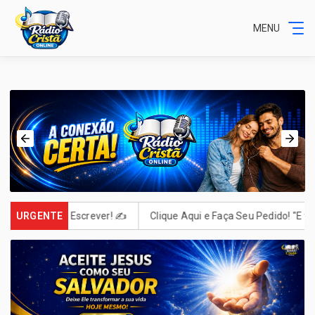
MENU
a Deus. Escrever! ✍️
URGENTE
Clique Aqui e Faça Seu Pedido! "E tudo o q