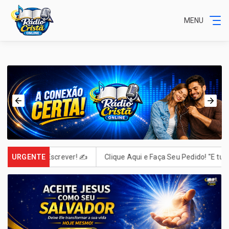
MENU
Deus. Escrever! ✍️
URGENTE
Clique Aqui e Faça Seu Pedido! "E tudo o que