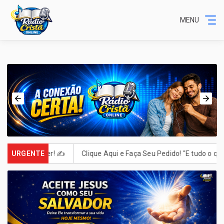
MENU
us. Escrever! ✍️
URGENTE
Clique Aqui e Faça Seu Pedido! "E tudo o que p