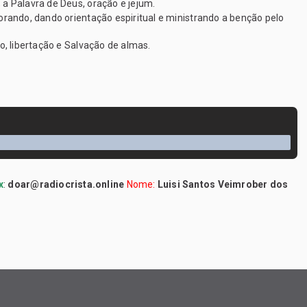
a Palavra de Deus, oração e jejum.
rando, dando orientação espiritual e ministrando a benção pelo
, libertação e Salvação de almas.
x
:
doar@radiocrista.online
Nome:
Luisi Santos Veimrober dos