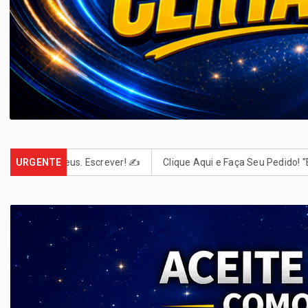
Deus. Escrever! ✍️
URGENTE
Clique Aqui e Faça Seu Pedido! "E tudo o que