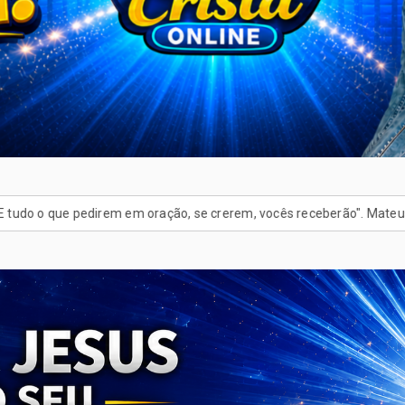
 pedirem em oração, se crerem, vocês receberão". Mateus 21:22