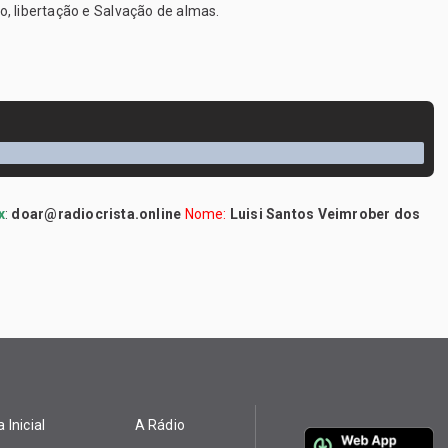
, libertação e Salvação de almas.
x
:
doar@radiocrista.online
Nome:
Luisi Santos Veimrober dos
 Inicial
A Rádio