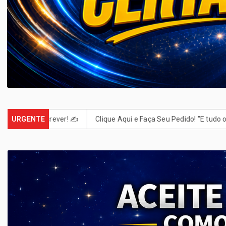
Clique Aqui e Faça Seu Pedido! "E tudo o que pedirem em oração,
URGENTE