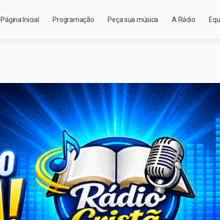
Página Inicial
Programação
Peça sua música
A Rádio
Equ