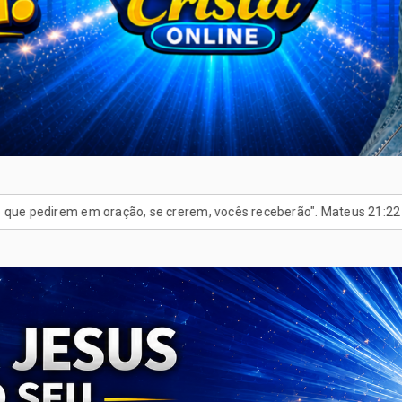
 se crerem, vocês receberão". Mateus 21:22
Cadastre Sua Família 